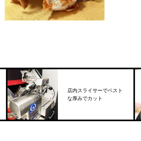
今やとても希少な国産黒毛和牛タン
幻の天然マングローブ蟹のケジャン
国産黒毛
店内スライサーでベスト
な厚みでカット
お肉だけでなくシーフードに合うワインまで数多く取り揃
五等級宮古牛イチボ・ランプ
希少な国産黒毛和牛ホルモンも独自ルートで入手
宮古島で採れたアーサー(あおさ)のス
五等級宮