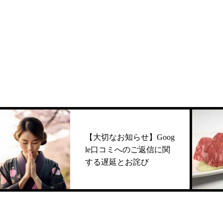
和牛、極上ハラミ
【大切なお知らせ】Goog
le口コミへのご返信に関
する遅延とお詫び
え !
B.M.S最高ランク、宮古
国産黒毛和牛、極上ハラミ
古牛イチボ・ランプ
お肉だけでなくシーフード
ャトーブリアン