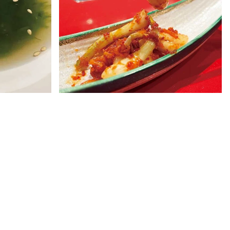
ケジャン
あおさ)のス
B.M.S最高ランク、宮古牛フィレ・シ
島らっきょうのキムチ
ャトーブリアン