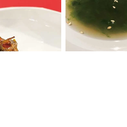
幻の天然マングローブ蟹の
宮古島で採れたアーサー(
ープです !