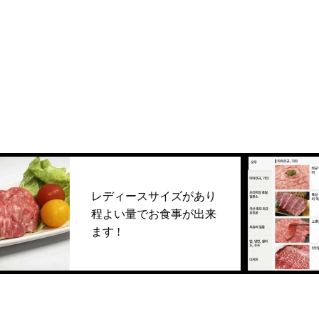
レディースサイズがあり
程よい量でお食事が出来
ます !
牛フィレ・シ
今やとても希少な国産黒毛和牛タン
に合うワ
島らっきょうのキムチ