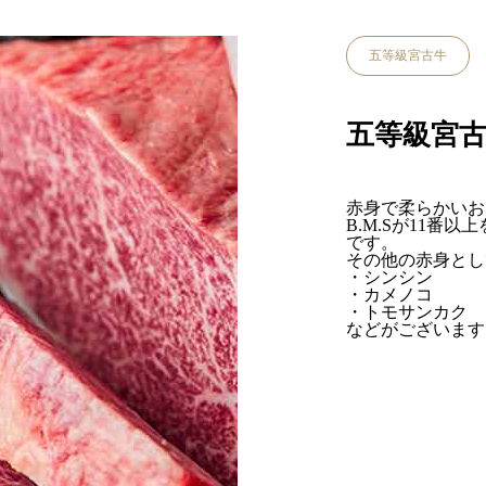
五等級宮古牛
五等級宮
赤身で柔らかいお
B.M.Sが11番
です。
その他の赤身とし
・シンシン
・カメノコ
・トモサンカク
などがございます