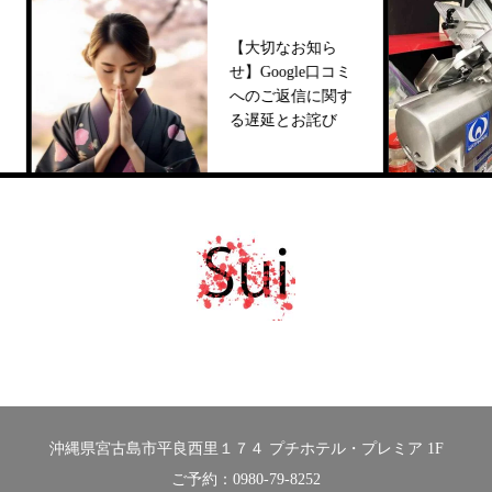
【大切なお知ら
せ】Google口コミ
へのご返信に関す
る遅延とお詫び
沖縄県宮古島市平良西里１７４ プチホテル・プレミア 1F
ご予約：0980-79-8252