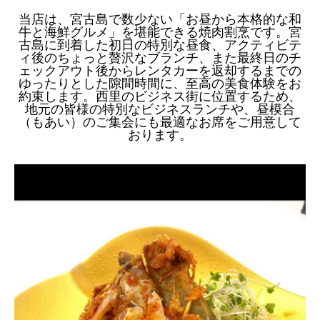
当店は、宮古島で数少ない「お昼から本格的な和
牛と海鮮グルメ」を堪能できる焼肉割烹です。宮
古島に到着した初日の特別な昼食、アクティビテ
ィ後のちょっと贅沢なブランチ、また最終日のチ
ェックアウト後からレンタカーを返却するまでの
ゆったりとした隙間時間に、至高の美食体験をお
約束します。西里のビジネス街に位置するため、
地元の皆様の特別なビジネスランチや、昼模合
（もあい）のご集会にも最適なお席をご用意して
おります。